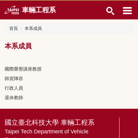
跳
車輛工程系
到
主
要
首頁
本系成員
內
容
區
本系成員
國際榮譽講座教授
師資陣容
行政人員
退休教師
國立臺北科技大學 車輛工程系
Taipei Tech Department of Vehicle