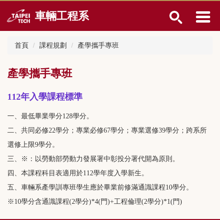
跳
車輛工程系
到
主
要
首頁
課程規劃
產學攜手專班
內
容
區
產學攜手專班
112年入學課程標準
一、最低畢業學分128學分。
二、共同必修22學分；專業必修67學分；專業選修39學分；跨系所
選修上限9學分。
三、※：以勞動部勞動力發展署中彰投分署代開為原則。
四、本課程科目表適用於112學年度入學新生。
五、車輛系產學訓專班學生應於畢業前修滿通識課程10學分。
※10學分含通識課程(2學分)*4(門)+工程倫理(2學分)*1(門)